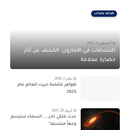
طرائف وغرائب
أغسطس 4, 2026
اكتشافات في الأمازون: الكشف عن آثار
حضارة عملاقة
يناير 1, 2026
ظواهر غامضة حيرت العالم عام
2025
إبريل 20, 2025
حدث فلكي نادر.... السماء سترسم
وجهاً مبتسما"​​​​​