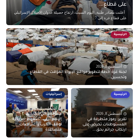
على قطاع...
أعلنت مصادر طبية، اليوم السبت، ارتفاع حصيلة عدوان الاحتلال الإسرائيلي
على قطاع غزة إلى 7...
الرئيسية
أغسطس 8, 2026
لجنة غزة: خطة لتطوير مواقع الإيواء المؤقت في القطاع
وتحسين...
الرئيسية
إسرائيليات
أغسطس 8, 2026
أغسطس 8, 2026
معركة داخل الكابينت
تقرير: رموز متطرفة في
الإسرائيلي.. ضغوط أمريكية
المستوطنات تحرض على
لوقف الحرب واعتراضات
ارتكاب جرائم بحق...
متصاعدة