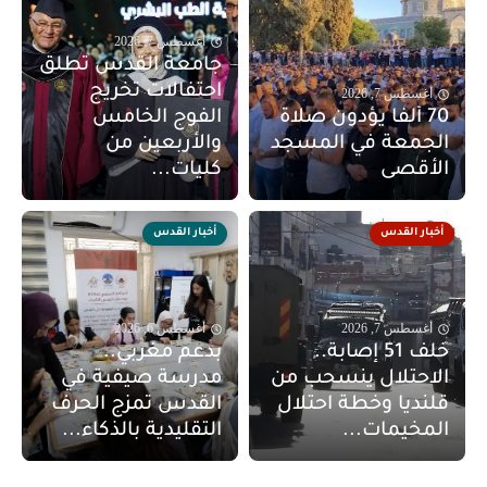
أغسطس 7, 2026
جامعة القدس تطلق
احتفالات تخريج
أغسطس 7, 2026
70 ألفا يؤدون صلاة
الفوج الخامس
الجمعة في المسجد
والأربعين من
الأقصى
كليات...
أخبار القدس
أخبار القدس
أغسطس 7, 2026
أغسطس 6, 2026
خلف 51 إصابة..
بدعم مغربي..
الاحتلال ينسحب من
مدرسة صيفية في
قلنديا وخطة احتلال
القدس تمزج الحرف
المخيمات...
التقليدية بالذكاء...