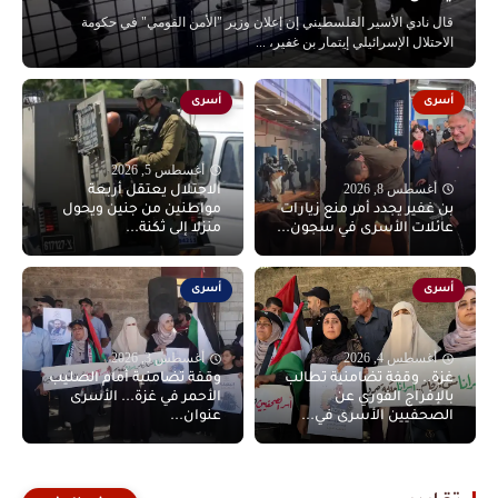
قال نادي الأسير الفلسطيني إن إعلان وزير "الأمن القومي" في حكومة
الاحتلال الإسرائيلي إيتمار بن غفير، ...
أسرى
أسرى
أغسطس 5, 2026
أغسطس 8, 2026
الاحتلال يعتقل أربعة
بن غفير يجدد أمر منع زيارات
مواطنين من جنين ويحول
عائلات الأسرى في سجون...
منزلا إلى ثكنة...
أسرى
أسرى
أغسطس 4, 2026
أغسطس 3, 2026
غزة.. وقفة تضامنية تطالب
وقفة تضامنية أمام الصليب
بالإفراج الفوري عن
الأحمر في غزة... الأسرى
الصحفيين الأسرى في...
عنوان...