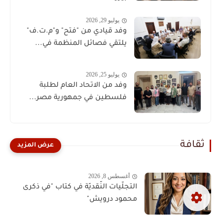
يوليو 29, 2026
وفد قيادي من "فتح" و"م.ت.ف"
يلتقي فصائل المنظمة في...
يوليو 25, 2026
وفد من الاتحاد العام لطلبة
فلسطين في جمهورية مصر...
ثقافة
أغسطس 8, 2026
التجلّيات النّقديّة في كتاب "في ذكرى
محمود درويش"