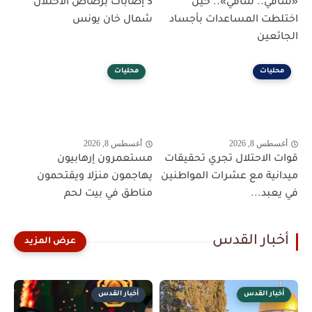
«ساقي.. ساقي».. حين
3 إصابات برصاص الاحتلال
اختلطت المساعدات بأجساد
شمال خان يونس
الجائعين
محليات
محليات
أغسطس 8, 2026
أغسطس 8, 2026
قوات الاحتلال تجري تحقيقات
مستعمرون إرهابيون
ميدانية مع عشرات المواطنين
يهاجمون منزلا ويقتحمون
في يعبد...
مناطق في بيت لحم
أخبار القدس
أخبار القدس
أخبار القدس