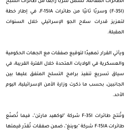
الطائرات المقاتلة، تشمل سربًا رابعًا من طائرات الشبح
(F-35I) وسربًا ثانيًا من طائرات F-15IA، في إطار خطة
لتعزيز قدرات سلاح الجو الإسرائيلي خلال السنوات
المقبلة.
ويأتي القرار تمهيدًا لتوقيع صفقات مع الجهات الحكومية
والعسكرية في الولايات المتحدة خلال الفترة القريبة، في
سياق تسريع تنفيذ برامج التسلح المتفق عليها بين
الجانبين، بحسب ما ذكرت وزارة الأمن الإسرائيلية، اليوم
الأحد.
وتُنتج طائرات F-35I شركة "لوكهيد مارتن"، فيما تُصنّع
طائرات F-15IA شركة "بوينغ"، ضمن صفقات تُقدّر قيمتها