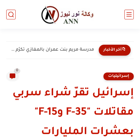
مدرسة مريم بنت عمران بالمغازي تكرّم 135 من طلبتها...
📁آخر الأخبار
0
إسرائيليات
إسرائيل تقرّ شراء سربي
مقاتلات "F-35 وF-15"
بعشرات المليارات