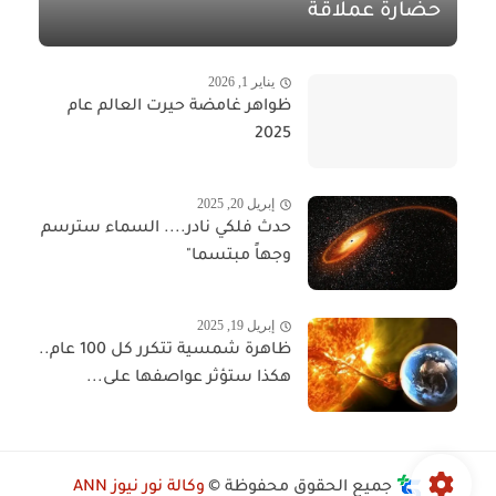
حضارة عملاقة
يناير 1, 2026
ظواهر غامضة حيرت العالم عام
2025
إبريل 20, 2025
حدث فلكي نادر.... السماء سترسم
وجهاً مبتسما"​​​​​
إبريل 19, 2025
ظاهرة شمسية تتكرر كل 100 عام..
هكذا ستؤثر عواصفها على...
جميع الحقوق محفوظة ©
وكالة نور نيوز ANN