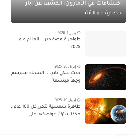
اكتشافات في الأمازون: الكشف عن آثار
حضارة عملاقة
يناير 1, 2026
ظواهر غامضة حيرت العالم عام
2025
إبريل 20, 2025
حدث فلكي نادر.... السماء سترسم
وجهاً مبتسما"​​​​​
إبريل 19, 2025
ظاهرة شمسية تتكرر كل 100 عام..
هكذا ستؤثر عواصفها على...