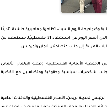
نية وضواحيها، اليوم السبت، تظاهرة جماهيرية حاشدة تنديدًا
بالعدوان الإسرائيلي المتواصل على قطاع غزة، والذي أسفر اليوم عن استشهاد 31 فلسطينيًا، معظمهم من
ات العربية، إلى جانب متضامنين ألمان وأوروبيين.
الجمعية الألمانية الفلسطينية، وعضو البرلمان الألماني
ى جانب شخصيات سياسية وحقوقية ومتضامنين مع القضية
لرئيسي لمدينة بريمن، الأعلام الفلسطينية واللافتات الداعية
ئم الاحتلال والمجازر المرتكبة بحق المدنيين في قطاع غزة،